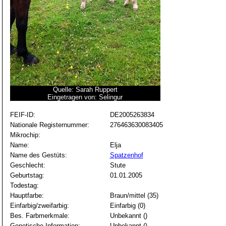
Quelle: Sarah Ruppert
Eingetragen von: Selingur
FEIF-ID:
DE2005263834
Nationale Registernummer:
276463630083405
Mikrochip:
Name:
Elja
Name des Gestüts:
Spatzenhof
Geschlecht:
Stute
Geburtstag:
01.01.2005
Todestag:
Hauptfarbe:
Braun/mittel (35)
Einfarbig/zweifarbig:
Einfarbig (0)
Bes. Farbmerkmale:
Unbekannt ()
Genetische Information:
Unbekannt ()