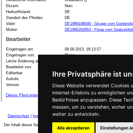
Ekzem:
Nein
Herkunftsland:
DE
Standort des Pferdes:
DE
Vater:
DE1989108540 - Skuggi vom Güntersho
Mutter:
DE1995263053 - Fluga vom Spatzenho
Bearbeiter
Eingetragen am:
09.09.2013, 18:13:57
Eingetragen von:
Blesa
Letzte Änderung am:
13.04.2018, 17:03:03
Bearbeitet von:
Selingur
Ihre Privatsphäre ist un
Editierbar:
Von Allen
Aufrufe:
2683
Version:
Diese Website verwendet Cookies u
2
Internet-Erlebnis zu ermöglichen un
Dieses Pferd einem Freund weiterempfehlen
Bedürfnisse anzupassen. Diese Tec
messen, um zu verstehen, woher u
weiter zu entwickeln.
Datenschutz
|
Impressum
|
Über Stormhestar
|
Lizenzbestimmungen
Der Inhalt dieser Seite steht unter der GNU Free Documentation License.
Alle akzeptieren
Einstellungen 
Software Version 1.0.42