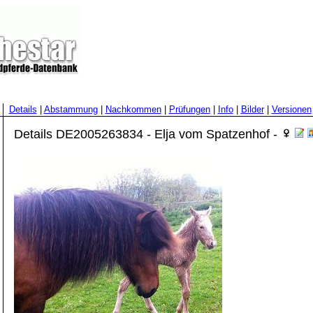
Details
|
Abstammung
|
Nachkommen
|
Prüfungen
|
Info
|
Bilder
|
Versionen
Details DE2005263834 - Elja vom Spatzenhof -