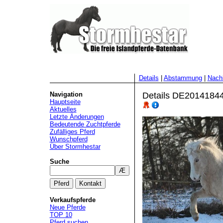
Details
|
Abstammung
|
Nac
Navigation
Details DE201418440
Hauptseite
Aktuelles
Letzte Änderungen
Bedeutende Zuchtpferde
Zufälliges Pferd
Wunschpferd
Über Stormhestar
Suche
Verkaufspferde
Neue Pferde
TOP 10
Pferd suchen