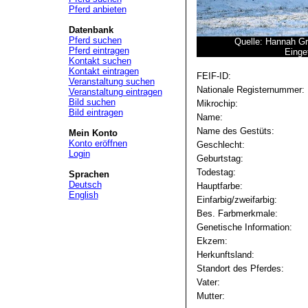
Pferd anbieten
Datenbank
Pferd suchen
Quelle: Hannah Gr
Pferd eintragen
Einge
Kontakt suchen
Kontakt eintragen
FEIF-ID:
Veranstaltung suchen
Nationale Registernummer:
Veranstaltung eintragen
Bild suchen
Mikrochip:
Bild eintragen
Name:
Name des Gestüts:
Mein Konto
Konto eröffnen
Geschlecht:
Login
Geburtstag:
Todestag:
Sprachen
Deutsch
Hauptfarbe:
English
Einfarbig/zweifarbig:
Bes. Farbmerkmale:
Genetische Information:
Ekzem:
Herkunftsland:
Standort des Pferdes:
Vater:
Mutter: