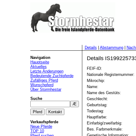
Details
|
Abstammung
|
Nac
Navigation
Details IS1992257333
Hauptseite
Aktuelles
FEIF-ID:
Letzte Änderungen
Nationale Registernummer:
Bedeutende Zuchtpferde
Zufälliges Pferd
Mikrochip:
Wunschpferd
Name:
Über Stormhestar
Name des Gestüts:
Suche
Geschlecht:
Geburtstag:
Todestag:
Hauptfarbe:
Verkaufspferde
Einfarbig/zweifarbig:
Neue Pferde
Bes. Farbmerkmale:
TOP 10
Genetische Information:
Pferd suchen